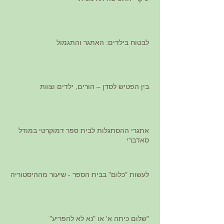
לבטוח בילדים: האתגר והתגמול
בין הפטיש לסדן – הורים, ילדים וצוות
אתגרי ההסתגלות לבית ספר דמוקרטי במודל
סאדברי
לעשות "כלום" בבית הספר - שיעור מההיסטוריה
"שלום כיתה א' או "נא לא להפריע"