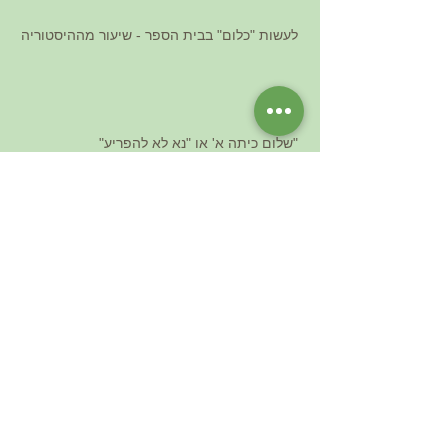
לעשות "כלום" בבית הספר - שיעור מההיסטוריה
"שלום כיתה א' או "נא לא להפריע"
סאמרהיל [Hebrew subtitles] Summerhill
(2008) - A School of Freedom
The Power of Democratic Process in
Schools: Jerry Mintz at TED