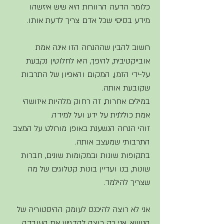
כלומר הדעה הרווחת היא שיש איזשהו 
מידע בסיסי שכל אדם צריך לדעת אותו.
חשוב להבין שההנחה הזו אינה אמת 
אובייקטיבית, להיפך, היא לחלוטין נקבעת 
על-ידי הזמן, המקום והאפיון של התרבות 
שקובעת אותה. 
במילים אחרות, זה רחוק מלהיות איזושהי 
אמת כוללנית על ידע ועל למידה. 
זוהי הנחה הנשענת באופן מוחלט על המצב 
התרבותי שמעצב אותה. 
בתקופות שונות ובמקומות שונים, חברות 
שונות, בנו ועדיין בונות קטלוגים של מה 
שצריך להילמד. 
אני לא רוצה להיכנס לעומק ההיסטוריה של 
הנושא, אני רק רוצה להדגיש את העובדה 