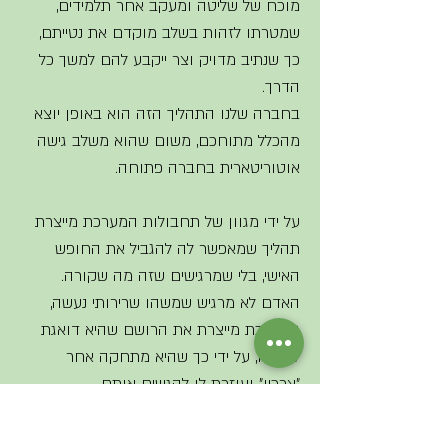
מוכח של שליטה ומעקב אחר תלמידים, 
שמטרתו לזהות בשלב מוקדם את נטייתם, 
כך שנתיב מדויק וצר ייקבע להם למשך כל 
הדרך. 
בחברה שלנו התהליך הזה הוא באופן יוצא 
מהכלל מתוחכם, משום שהוא משלב גישה 
אוטוריטארית בחברה פתוחה. 
על ידי מגוון של תחבולות המערכת מייצרת 
תהליך שמאפשר לה להגביל את החופש 
האישי, בלי שמרגישים שזה מה שקורה.
האדם לא מרגיש שמשהו שרירותי נעשה, 
המערכת מייצרת את הרושם שהיא דואגת 
לעתידו, על ידי כך שהיא מתחקה אחר 
"צרכיו" ועוזרת לו להגשים אותם. 
העובדה שאנשים אחרים מחליטים בשביל 
האדם מהם צרכיו ומה הם האינטרסים שלו, 