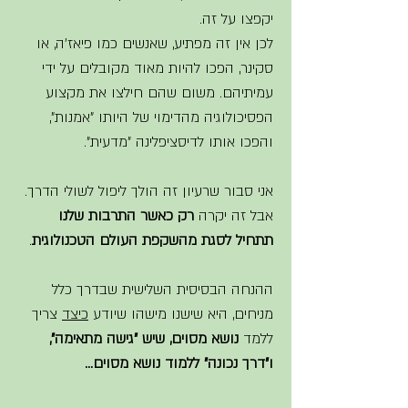
יקפצו על זה. 
לכן אין זה מפתיע, שאנשים כמו פיאז'ה, או 
סקינר, הפכו להיות מאוד מקובלים על ידי 
עמיתיהם. משום שהם חילצו את מקצוע 
הפסיכולוגיה מהדימוי של היותו "אמנות", 
והפכו אותו לדיסציפלינה "מדעית".  
אני סבור שרעיון זה הולך ליפול לשולי הדרך. 
אבל זה יקרה 
רק כאשר התרבות
שלנו 
תתחיל לסגת מהשקפת העולם הטכנולוגית
.
ההנחה הבסיסית השלישית שבדרך כלל 
מניחים, היא שישנו מישהו שיודע 
כיצד
 צריך 
ללמד 
נושא מסוים, שיש "גישה מתאימה", 
ו"דרך נכונה" ללמוד נושא מסוים...